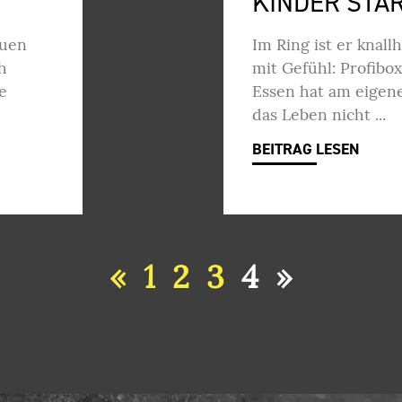
KINDER STA
auen
Im Ring ist er knall
h
mit Gefühl: Profibo
e
Essen hat am eigene
das Leben nicht
BEITRAG LESEN
«
1
2
3
4
»