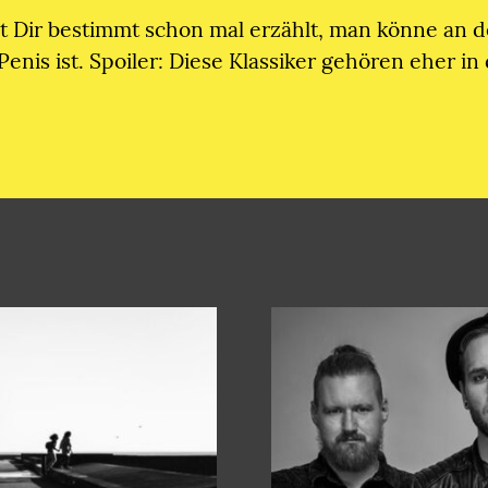
t Dir bestimmt schon mal erzählt, man könne an 
Penis ist. Spoiler: Diese Klassiker gehören eher i