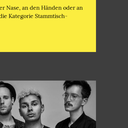
der Nase, an den Händen oder an
n die Kategorie Stammtisch-