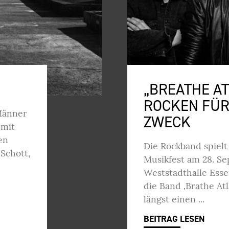
„BREATHE AT
ROCKEN FÜR
 Männer
ZWECK
 mit
en
Die Rockband spielt
Schott,
Musikfest am 28. Se
Weststadthalle Esse
die Band ‚Brathe Atl
längst einen
BEITRAG LESEN