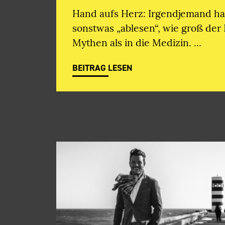
Hand aufs Herz: Irgendjemand ha
sonstwas „ablesen“, wie groß der 
Mythen als in die Medizin.
BEITRAG LESEN